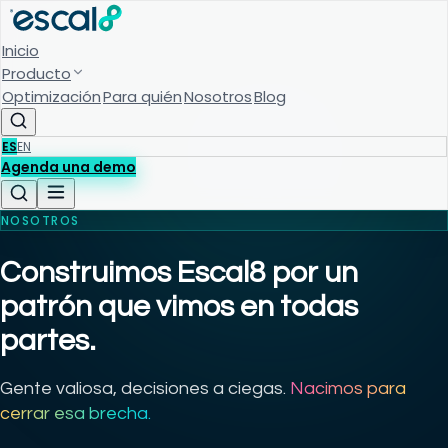
Inicio
Producto
Optimización
Para quién
Nosotros
Blog
ES
EN
Agenda una demo
NOSOTROS
Construimos Escal8 por un
patrón que vimos en todas
partes.
Gente valiosa, decisiones a ciegas.
Nacimos para
cerrar esa brecha.