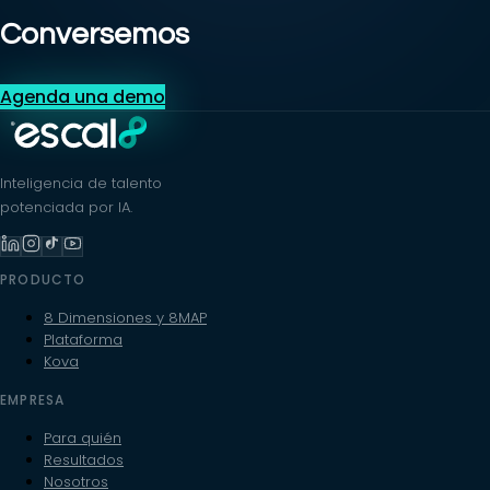
Conversemos
Agenda una demo
Inteligencia de talento
potenciada por IA.
PRODUCTO
8 Dimensiones y 8MAP
Plataforma
Kova
EMPRESA
Para quién
Resultados
Nosotros