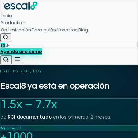
Inicio
Producto
Optimización
Para quién
Nosotros
Blog
ES
EN
Agenda una demo
ESTO ES REAL, HOY
Escal8 ya está en operación
1.5x – 7.7x
de
ROI documentado
en los primeros 12 meses.
Performance
+
1000