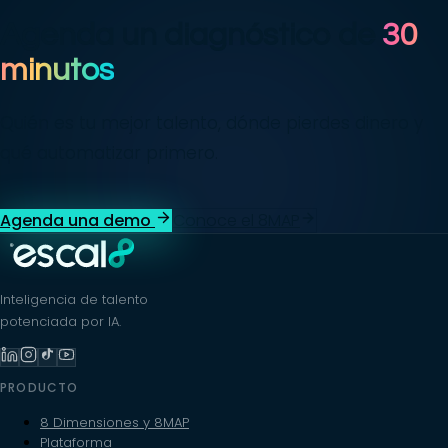
Agenda un diagnóstico de
30
minutos
Quién es tu mejor talento, dónde pierdes dinero y
qué automatizar primero.
Agenda una demo
Conoce el 8MAP
Inteligencia de talento
potenciada por IA.
PRODUCTO
8 Dimensiones y 8MAP
Plataforma