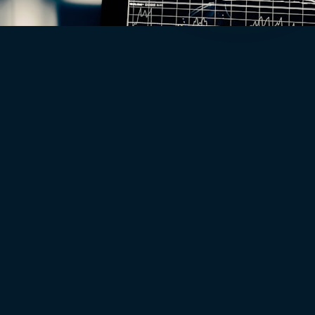
Automatización
57% de las horas de trabajo son automatizables: cómo saber
cuáles son las tuyas
Leer
Inteligencia de talento
potenciada por IA.
PRODUCTO
8 Dimensiones y 8MAP
Plataforma
Kova