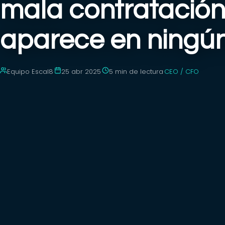
mala contratación
aparece en ningún
Equipo Escal8
·
25 abr 2025
·
5 min
de lectura
·
CEO / CFO