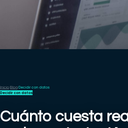
Inicio
Blog
Decidir con datos
/
/
Decidir con datos
Cuánto cuesta re