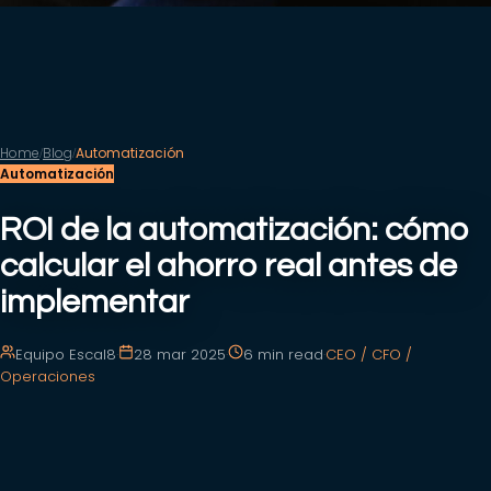
Home
Blog
Automatización
/
/
Automatización
ROI de la automatización: cómo
calcular el ahorro real antes de
implementar
Equipo Escal8
·
28 mar 2025
·
6 min
read
·
CEO / CFO /
Operaciones