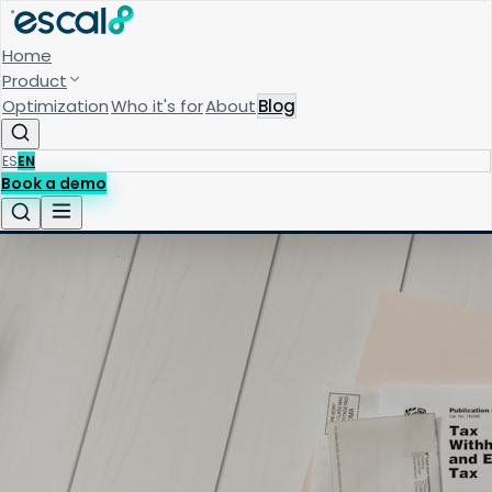
Home
Product
Optimization
Who it's for
About
Blog
ES
EN
Book a demo