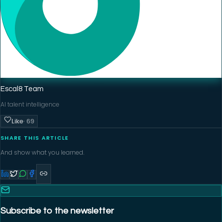
Escal8 Team
AI talent intelligence
Like
·
69
SHARE THIS ARTICLE
And show what you learned.
Subscribe to the newsletter