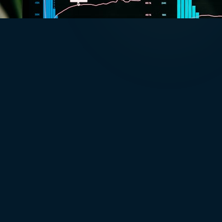
Decide with data
How to Make Talent Decisions with Evidence, Not Intuition
Read
Talent intelligence